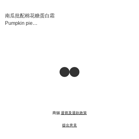
南瓜批配棉花糖蛋白霜
Pumpkin pie
w/marshmallow meringue
商舖
退貨及退款政策
提出意見